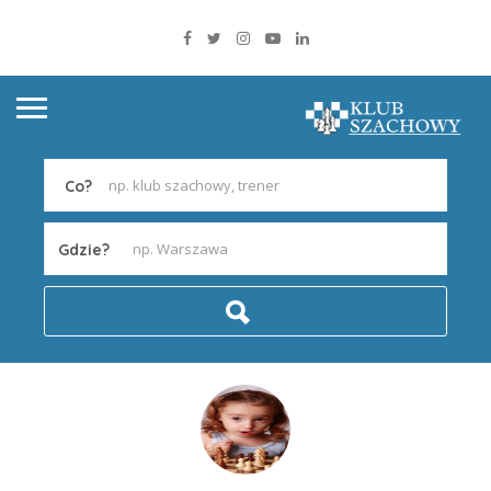
Co?
Gdzie?