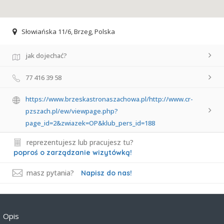
Słowiańska 11/6, Brzeg, Polska
jak dojechać?
77 416 39 58
https://www.brzeskastronaszachowa.pl/http://www.cr-
pzszach.pl/ew/viewpage.php?
page_id=2&zwiazek=OP&klub_pers_id=188
reprezentujesz lub pracujesz tu?
poproś o zarządzanie wizytówką!
masz pytania?
Napisz do nas!
Opis