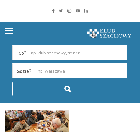
Co?
Gdzie?