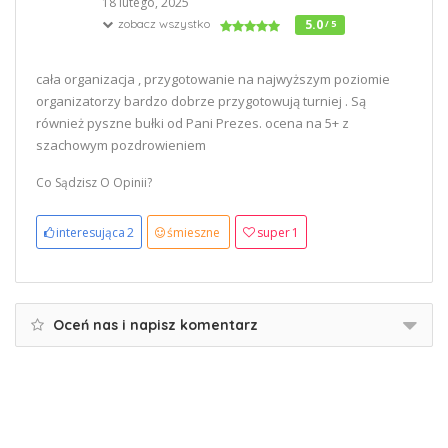
18 lutego, 2025
zobacz wszystko
5.0
/ 5
cała organizacja , przygotowanie na najwyższym poziomie
organizatorzy bardzo dobrze przygotowują turniej . Są
również pyszne bułki od Pani Prezes. ocena na 5+ z
szachowym pozdrowieniem
Co Sądzisz O Opinii?
interesująca
2
śmieszne
super
1
Oceń nas i napisz komentarz