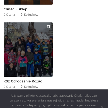
Caissa – sklep
0 Ocena
Kożuchów
KSz Odrodzenie Kożuc
0 Ocena
Kożuchów
Używamy plików ciasteczka, aby zapewnić Ci jak najlepsze
wrażenia z korzystania z naszej witryny. Jeśli nadal będziesz
korzystać z tej witryny, będziemy zakładać, że jesteś z niej