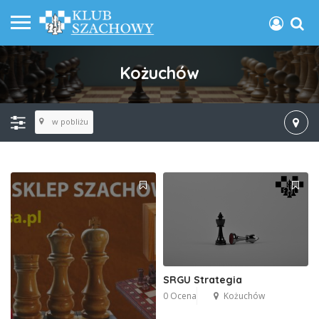
Kożuchów
w pobliżu
SRGU Strategia
0 Ocena
Kożuchów