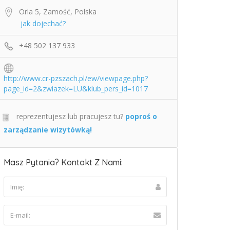
Orla 5, Zamość, Polska
jak dojechać?
+48 502 137 933
http://www.cr-pzszach.pl/ew/viewpage.php?
page_id=2&zwiazek=LU&klub_pers_id=1017
reprezentujesz lub pracujesz tu?
poproś o
zarządzanie wizytówką!
Masz Pytania? Kontakt Z Nami: