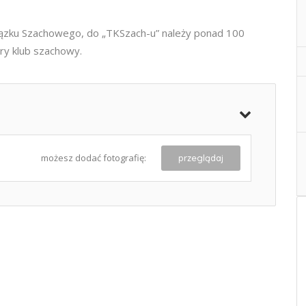
wiązku Szachowego, do „TKSzach-u” należy ponad 100
ory klub szachowy.
możesz dodać fotografię:
przeglądaj