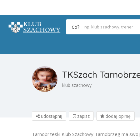
Co?
TKSzach Tarnobrz
klub szachowy
udostępnij
zapisz
dodaj opinię
Tarnobrzeski Klub Szachowy Tarnobrzeg ma swoj