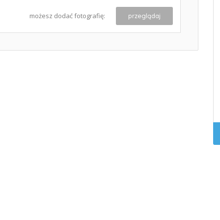
możesz dodać fotografię:
przeglądaj