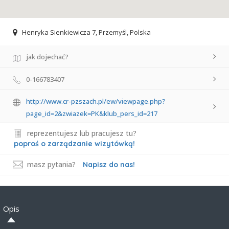
Henryka Sienkiewicza 7, Przemyśl, Polska
jak dojechać?
0-166783407
http://www.cr-pzszach.pl/ew/viewpage.php?
page_id=2&zwiazek=PK&klub_pers_id=217
reprezentujesz lub pracujesz tu?
poproś o zarządzanie wizytówką!
masz pytania?
Napisz do nas!
Opis