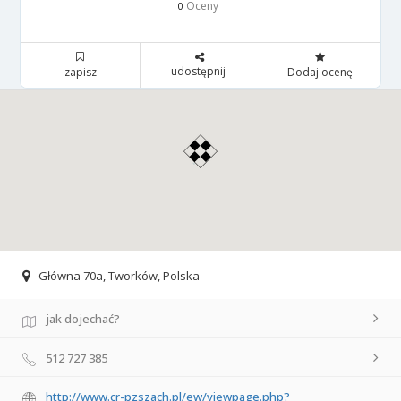
Oceny
0
udostępnij
zapisz
Dodaj ocenę
Główna 70a, Tworków, Polska
jak dojechać?
512 727 385
http://www.cr-pzszach.pl/ew/viewpage.php?