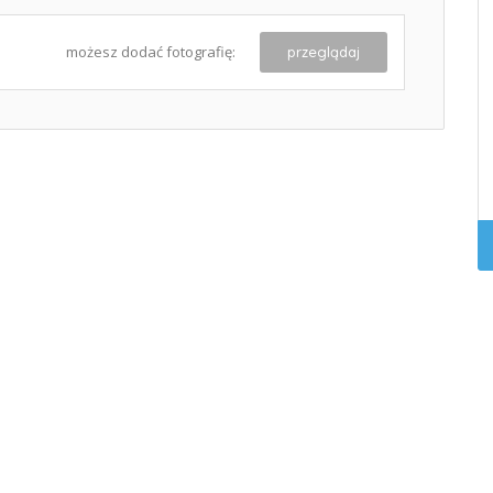
możesz dodać fotografię:
przeglądaj