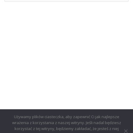
Używamy plików ciasteczka, aby zapewnić Ci jak najlepsze
wrażenia z korzystania z naszej witryny. Jeśli nadal będziesz
korzystać z tej witryny, będziemy zakładać, że jesteś z niej