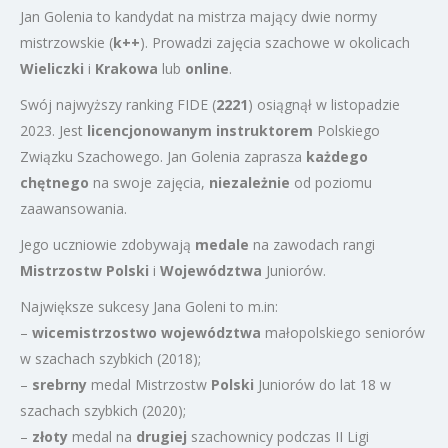
Jan Golenia to kandydat na mistrza mający dwie normy
mistrzowskie (
k++
). Prowadzi zajęcia szachowe w okolicach
Wieliczki
i
Krakowa
lub
online
.
Swój najwyższy ranking FIDE (
2221
) osiągnął w listopadzie
2023. Jest
licencjonowanym instruktorem
Polskiego
Związku Szachowego. Jan Golenia zaprasza
każdego
chętnego
na swoje zajęcia,
niezależnie
od poziomu
zaawansowania.
Jego uczniowie zdobywają
medale
na zawodach rangi
Mistrzostw Polski
i
Województwa
Juniorów.
Największe sukcesy Jana Goleni to m.in:
–
wicemistrzostwo
województwa
małopolskiego seniorów
w szachach szybkich (2018);
–
srebrny
medal Mistrzostw
Polski
Juniorów do lat 18 w
szachach szybkich (2020);
–
złoty
medal na
drugiej
szachownicy podczas II Ligi